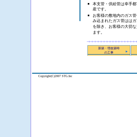
本支管・供給管は幸手都
産です。
お客様の敷地内のガス管
み込まれたガス管ははガ
を除き、お客様の大切な
ます。
新築・増改築時
の工事
Copyright(C)2007 STG.In