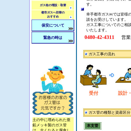
す。
ガス栓の増設・取替
都市ガスへ切替の
幸手都市ガス㈱では皆様
おすすめ
談をお受けしています。
ガス工事についてのご相
保安について
いたします。
0480-42-4311
営業
緊急の時は
ガス工事の流れ
受付
設計
ガス管の種類と資産区分
土の中に埋められた亜
鉛メッキ製のガス管
本支管
は、古くなると腐食し