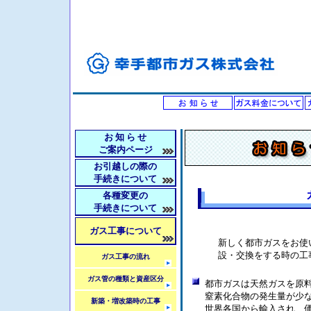
お 知 ら せ
ご案内ページ
お引越しの際の
手続きについて
各種変更の
手続きについて
ガス工事について
新しく都市ガスをお使
設・交換をする時の工
ガス工事の流れ
ガス管の種類と資産区分
都市ガスは天然ガスを原
窒素化合物の発生量が少
新築・増改築時の工事
世界各国から輸入され、