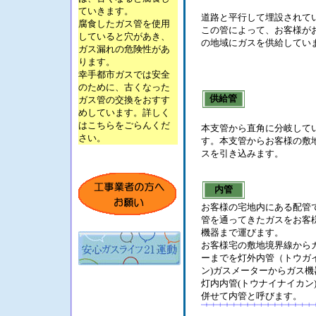
ていきます。
道路と平行して埋設されて
腐食したガス管を使用
この管によって、お客様が
していると穴があき、
の地域にガスを供給してい
ガス漏れの危険性があ
ります。
幸手都市ガスでは安全
のために、古くなった
供給管
ガス管の交換をおすす
めしています。詳しく
はこちらをごらんくだ
本支管から直角に分岐して
さい。
す。本支管からお客様の敷
スを引き込みます。
内管
お客様の宅地内にある配管
管を通ってきたガスをお客
機器まで運びます。
お客様宅の敷地境界線から
ーまでを灯外内管（トウガ
ン)ガスメーターからガス機
灯内内管(トウナイナイカン
併せて内管と呼びます。